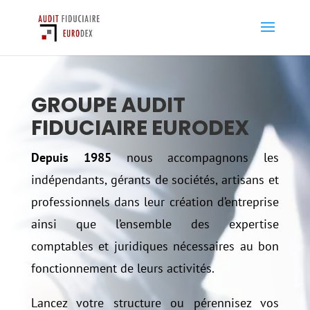
EXPERT-COMPTABLE À PARIS
GROUPE AUDIT
FIDUCIAIRE EURODEX
Depuis 1985
nous accompagnons les
indépendants, gérants de sociétés, artisans et
professionnels dans leur création d’entreprise
ainsi que l’ensemble des expertise
comptables et juridiques nécessaires au bon
fonctionnement de leurs activités.
Lancez votre structure ou pérennisez vos