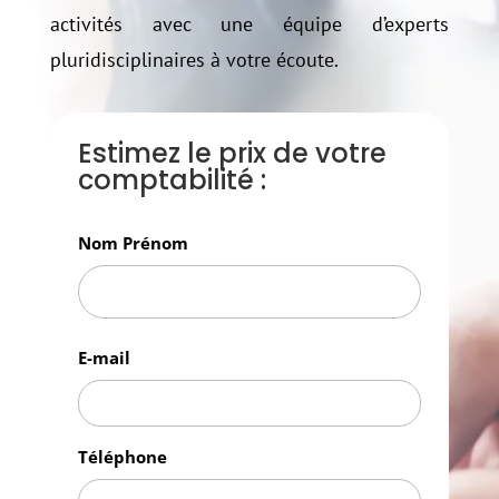
activités avec une équipe d’experts
pluridisciplinaires à votre écoute.
Estimez le prix de votre
comptabilité :
Nom Prénom
Nom
E-mail
Prénom
Téléphone